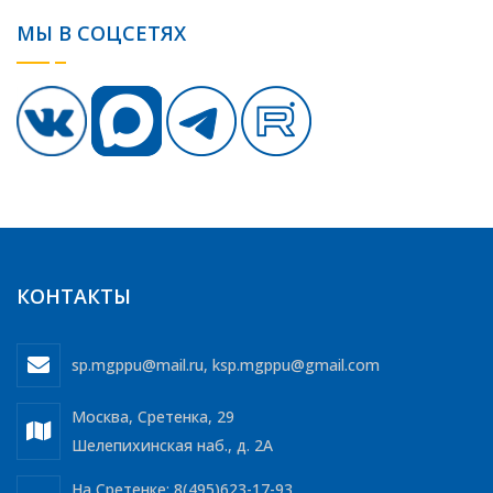
МЫ В СОЦСЕТЯХ
КОНТАКТЫ
sp.mgppu@mail.ru
,
ksp.mgppu@gmail.com
Москва, Сретенка, 29
Шелепихинская наб., д. 2А
На Сретенке: 8(495)623-17-93